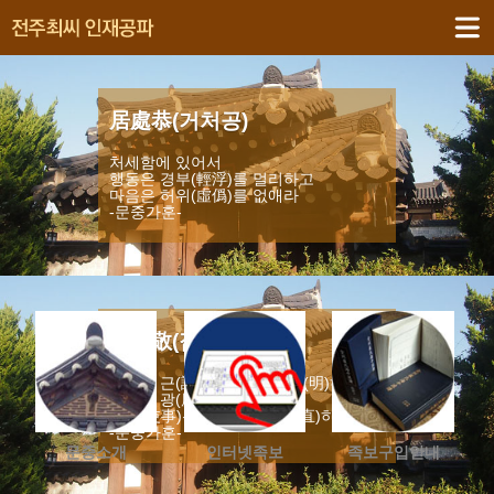
居處恭(거처공)
처세함에 있어서
행동은 경부(輕浮)를 멀리하고
마음은 허위(虛僞)를 없애라
-문중가훈-
執事敬(집사경)
발언은 근(謹)하고 진퇴는 명(明)하고
학식은 광(廣)하고
이사(吏事)는 습(習)하고 직(直)하라
-문중가훈-
문중소개
인터넷족보
족보구입안내