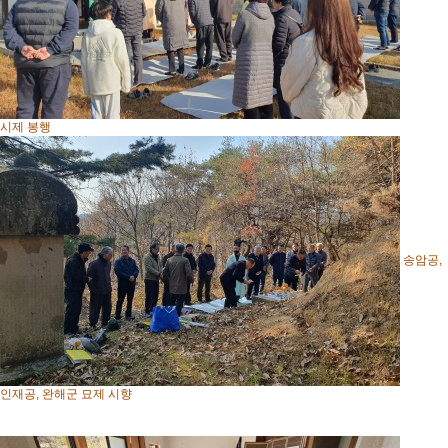
시제 봉행
송암공,
인재공, 완해군 묘제 시향