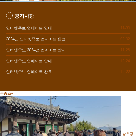
공지사항
與人忠(여인충)
인터넷족보 업데이트 안내
11-30
교도(交道)는 신(愼)하고
신(信)할 것이며
2024년 인터넷족보 업데이트 완료
02-02
응대는 성(誠)하고 정(正)하라.
-문중가훈-
인터넷족보 2024년 업데이트 안내
11-28
인터넷족보 업데이트 안내
12-24
인터넷족보 업데이트 완료
12-22
문중소식
송호공